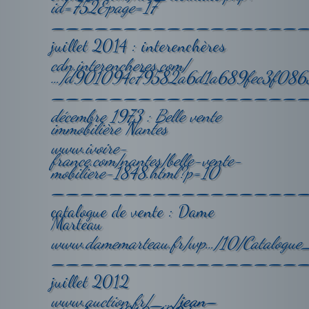
id=752&page=17
—————————————————
juillet 2014 : interenchères
cdn.interencheres.com/
…/d901094c79582a6d1a689fec3f086
—————————————————
décembre 1973 : Belle vente
immobilière Nantes
www.ivoire-
france.com/nantes/belle-vente-
mobiliere-1848.html?p=10
—————————————————
catalogue de vente : Dame
Marteau
www.damemarteau.fr/wp…/10/Catalog
—————————————————
juillet 2012
www.auction.fr/_…/
jean
–