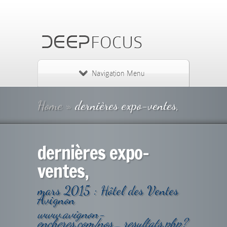
Navigation Menu
Home
»
dernières expo-ventes,
dernières expo-
ventes,
mars 2015 : Hôtel des Ventes
Avignon
www.avignon-
encheres.com/nos_resultats.php?