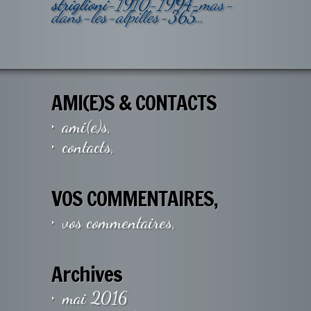
striglioni
-1910-1994-mas-
dans-les-alpilles-365…
AMI(E)S & CONTACTS
ami(e)s,
contacts,
VOS COMMENTAIRES,
vos commentaires,
Archives
mai 2016