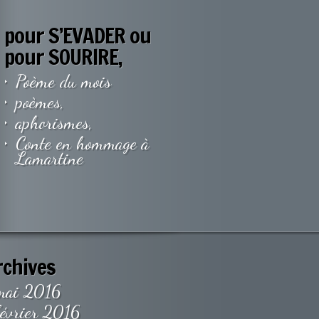
pour S’EVADER ou
pour SOURIRE,
Poème du mois
poèmes,
aphorismes,
Conte en hommage à
Lamartine
rchives
mai 2016
février 2016