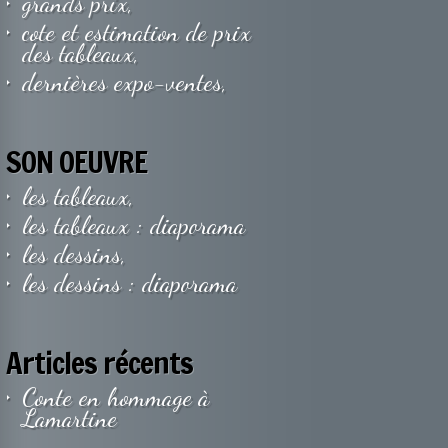
grands prix,
cote et estimation de prix
des tableaux,
dernières expo-ventes,
SON OEUVRE
les tableaux,
les tableaux : diaporama
les dessins,
les dessins : diaporama
Articles récents
Conte en hommage à
Lamartine