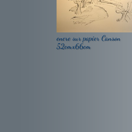
encre sur papier Canson
52cmx66cm