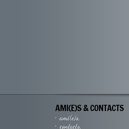
AMI(E)S & CONTACTS
ami(e)s,
contacts,