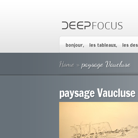
bonjour,
les tableaux,
les des
Home
»
paysage Vaucluse
paysage Vaucluse