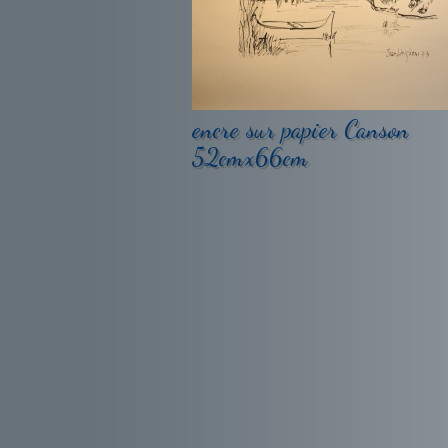
encre sur papier Canson
52cmx66cm