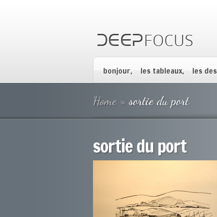
bonjour,
les tableaux,
les des
Home
»
sortie du port
sortie du port