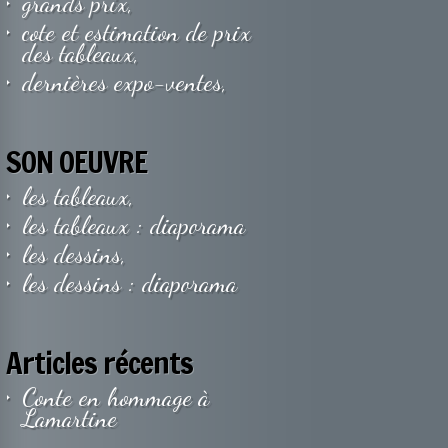
grands prix,
cote et estimation de prix
des tableaux,
dernières expo-ventes,
SON OEUVRE
les tableaux,
les tableaux : diaporama
les dessins,
les dessins : diaporama
Articles récents
Conte en hommage à
Lamartine