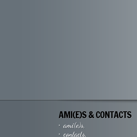
AMI(E)S & CONTACTS
ami(e)s,
contacts,