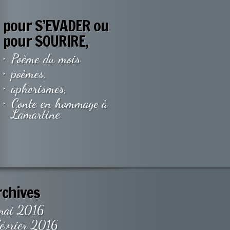
pour S’EVADER ou
pour SOURIRE,
Poème du mois
poèmes,
aphorismes,
Conte en hommage à
Lamartine
rchives
mai 2016
février 2016